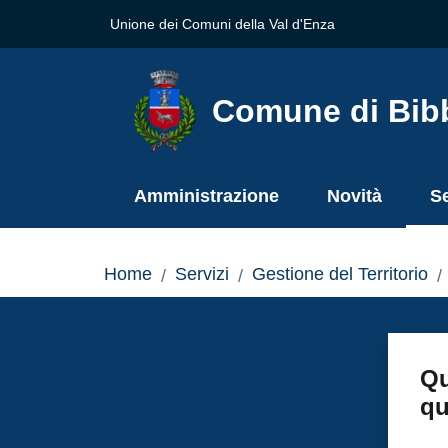
Vai al contenuto
Vai alla navigazione
Vai al footer
Unione dei Comuni della Val d'Enza
Comune di Bib
Amministrazione
Novità
Se
Me
Home
Servizi
Gestione del Territorio
/
/
/
Qu
qu
Valu