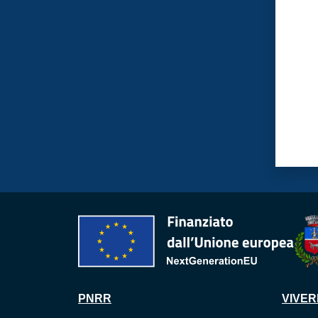
PNRR
VIVER