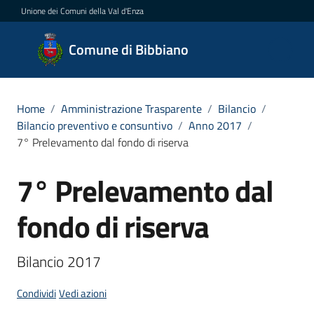
Vai al contenuto
Vai alla navigazione
Vai al footer
Unione dei Comuni della Val d'Enza
Comune
Comune di Bibbiano
di
Bibbiano
Home
/
Amministrazione Trasparente
/
Bilancio
/
Bilancio preventivo e consuntivo
/
Anno 2017
/
7° Prelevamento dal fondo di riserva
Amministrazione
Menu selezionato
7° Prelevamento dal
Salta al contenuto
Novità
fondo di riserva
Servizi
Bilancio 2017
Vivere
Bibbiano
Condividi
Vedi azioni