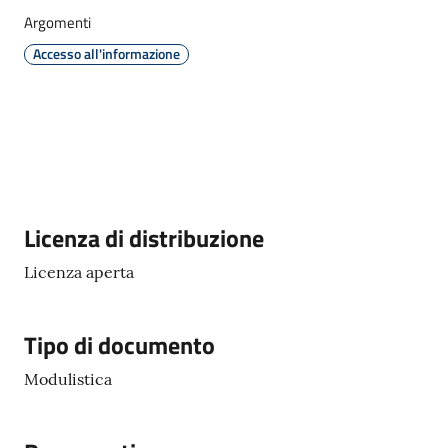
Argomenti
Accesso all'informazione
PNRR
PagoPA
Tutti
gli
Descrizione
Licenza di distribuzione
argomenti...
Licenza aperta
Seguici
Tipo di documento
su
Modulistica