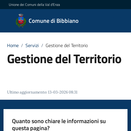
Vai al contenuto
Vai alla navigazione
Vai al footer
Unione dei Comuni della Val d'Enza
Comune
Comune di Bibbiano
di
Bibbiano
Home
/
Servizi
/
Gestione del Territorio
Gestione del Territorio
Amministrazione
Novità
Ultimo aggiornamento
:
13-03-2026 08:31
Servizi
Menu selezionato
Vivere
Bibbiano
Quanto sono chiare le informazioni su
questa pagina?