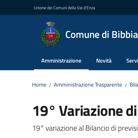
Vai al contenuto
Vai alla navigazione
Vai al footer
Unione dei Comuni della Val d'Enza
Comune di Bibbi
Amministrazione
Novità
Servi
Menu selezionato
Home
Amministrazione Trasparente
Bil
/
/
Salta al contenuto
19° Variazione di
19° variazione al Bilancio di prev