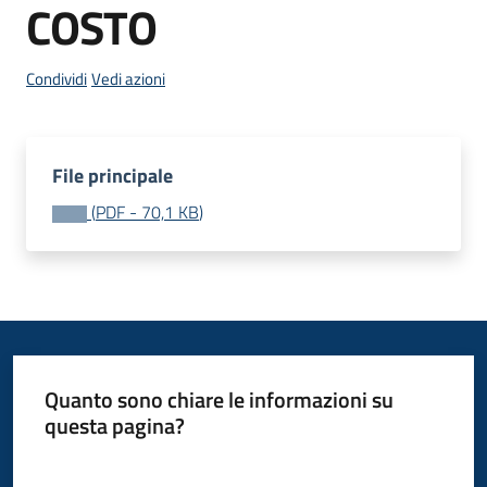
COSTO
Condividi
Vedi azioni
PNRR
PagoPA
File principale
Tutti
(
PDF
-
70,1 KB
)
gli
argomenti...
Seguici
su
Quanto sono chiare le informazioni su
questa pagina?
Valuta da 1 a 5 stelle