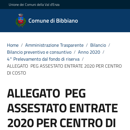
Vai al contenuto
Vai alla navigazione
Vai al footer
Unione dei Comuni della Val d'Enza
Comune
Comune di Bibbiano
di
Bibbiano
Home
/
Amministrazione Trasparente
/
Bilancio
/
Bilancio preventivo e consuntivo
/
Anno 2020
/
4° Prelevamento dal fondo di riserva
/
Amministrazione
ALLEGATO PEG ASSESTATO ENTRATE 2020 PER CENTRO
Menu selezionato
DI COSTO
Novità
ALLEGATO PEG
Servizi
ASSESTATO ENTRATE
Vivere
Bibbiano
2020 PER CENTRO DI