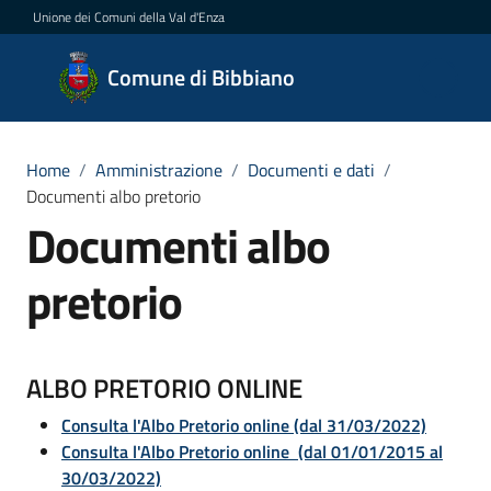
Vai al contenuto
Vai alla navigazione
Vai al footer
Unione dei Comuni della Val d'Enza
Comune
Comune di Bibbiano
di
Bibbiano
Home
/
Amministrazione
/
Documenti e dati
/
Documenti albo pretorio
Documenti albo
Amministrazione
Menu selezionato
pretorio
Novità
Servizi
ALBO PRETORIO ONLINE
Vivere
Consulta l'Albo Pretorio online (dal 31/03/2022)
Bibbiano
Consulta l'Albo Pretorio online (dal 01/01/2015 al
30/03/2022)