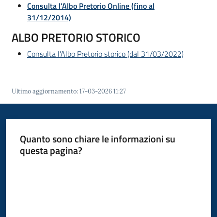
Consulta l'Albo Pretorio Online (fino al
31/12/2014)
ALBO PRETORIO STORICO
PNRR
Consulta l'Albo Pretorio storico (dal 31/03/2022)
PagoPA
Tutti
Ultimo aggiornamento
:
17-03-2026 11:27
gli
argomenti...
Quanto sono chiare le informazioni su
questa pagina?
Seguici
Valuta da 1 a 5 stelle
su