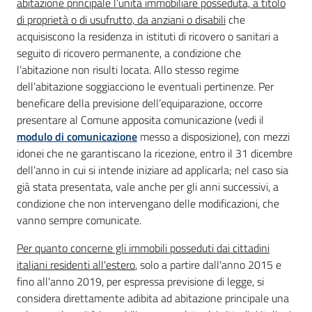
abitazione principale l’unità immobiliare posseduta, a titolo
di proprietà o di usufrutto, da anziani o disabili
che
acquisiscono la residenza in istituti di ricovero o sanitari a
seguito di ricovero permanente, a condizione che
PNRR
l’abitazione non risulti locata. Allo stesso regime
dell’abitazione soggiacciono le eventuali pertinenze. Per
PagoPA
beneficare della previsione dell’equiparazione, occorre
presentare al Comune apposita comunicazione (vedi il
Tutti
modulo di comunicazione
messo a disposizione), con mezzi
gli
idonei che ne garantiscano la ricezione, entro il 31 dicembre
argomenti...
dell’anno in cui si intende iniziare ad applicarla; nel caso sia
già stata presentata, vale anche per gli anni successivi, a
condizione che non intervengano delle modificazioni, che
vanno sempre comunicate.
Seguici
su
Per quanto concerne gli immobili posseduti dai cittadini
italiani residenti all'estero
, solo a partire dall'anno 2015 e
fino all'anno 2019, per espressa previsione di legge, si
considera direttamente adibita ad abitazione principale una