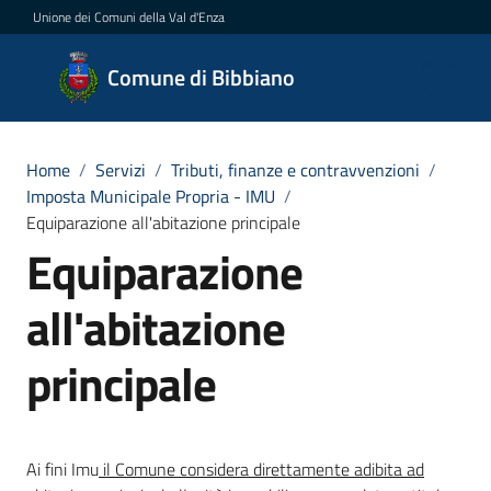
Vai al contenuto
Vai alla navigazione
Vai al footer
Unione dei Comuni della Val d'Enza
Comune
Comune di Bibbiano
di
Bibbiano
Home
/
Servizi
/
Tributi, finanze e contravvenzioni
/
Imposta Municipale Propria - IMU
/
Equiparazione all'abitazione principale
Amministrazione
Equiparazione
Novità
all'abitazione
Servizi
principale
Menu selezionato
Vivere
Bibbiano
Ai fini Imu
il Comune considera direttamente adibita ad